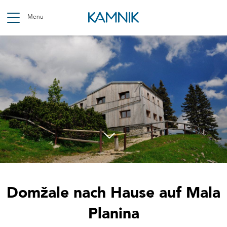
Skip
to
Menu
main
content
Breadcrumb
Domžale nach Hause auf Mala
Planina