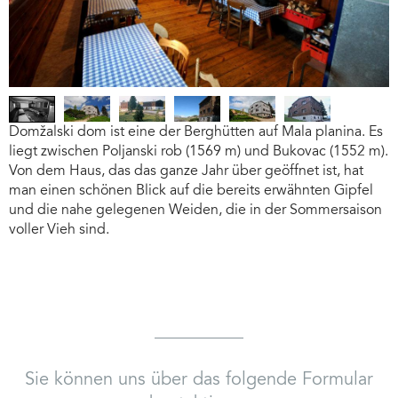
XT
PREVIOUS
XT
PREVIOUS
Domžalski dom ist eine der Berghütten auf Mala planina. Es
liegt zwischen Poljanski rob (1569 m) und Bukovac (1552 m).
Von dem Haus, das das ganze Jahr über geöffnet ist, hat
man einen schönen Blick auf die bereits erwähnten Gipfel
und die nahe gelegenen Weiden, die in der Sommersaison
voller Vieh sind.
Sie können uns über das folgende Formular