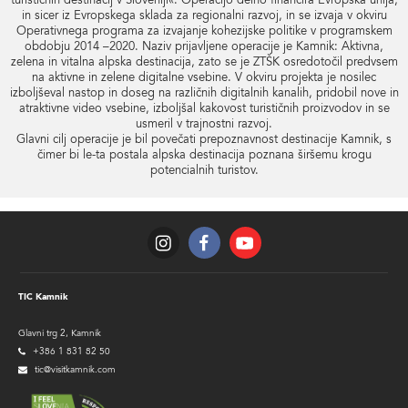
turističnih destinacij v Sloveniji«. Operacijo delno financira Evropska unija,
in sicer iz Evropskega sklada za regionalni razvoj, in se izvaja v okviru
Operativnega programa za izvajanje kohezijske politike v programskem
obdobju 2014 –2020. Naziv prijavljene operacije je Kamnik: Aktivna,
zelena in vitalna alpska destinacija, zato se je ZTŠK osredotočil predvsem
na aktivne in zelene digitalne vsebine. V okviru projekta je nosilec
izboljševal nastop in doseg na različnih digitalnih kanalih, pridobil nove in
atraktivne video vsebine, izboljšal kakovost turističnih proizvodov in se
usmeril v trajnostni razvoj.
Glavni cilj operacije je bil povečati prepoznavnost destinacije Kamnik, s
čimer bi le-ta postala alpska destinacija poznana širšemu krogu
potencialnih turistov.
TIC Kamnik
Glavni trg 2, Kamnik
+386 1 831 82 50
tic@visitkamnik.com