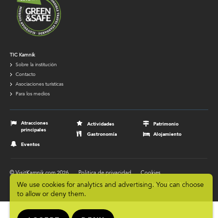
TIC
TIC Kamnik
Sobre la institución
navigation
Contacto
Asociaciones turísticas
Para los medios
Footer
navigation
Atracciones
Actividades
Patrimonio
principales
Gastronomía
Alojamiento
Eventos
© VisitKamnik.com 2026
Politica de privacidad
Cookies
Footer
We use cookies for analytics and advertising. You can choose
submenu
Grafična zasnova: GoClick | Izdelava/CMS: Webko.si
to allow or deny them.