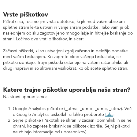
Vrste piškotkov
Piškotki so, recimo jim vrsta datoteke, ki jih med vašim obiskom
spletne strani le-ta ustvari in vanje shrani podatke. Tako vam je ob
naslednjem obisku zagotovljeno mnogo lažje in hitrejše brskanje po
strani. Ločimo dve vrsti piškotkov, in sicer:
Začasni piškotki, ki so ustvarjeni zgolj začasno in beležijo podatke
med vašim brskanjem. Ko zaprete okno vašega brskalnika, se
piškotki izbrišejo. Trajni piškotki ostanejo na vašem računalniku ali
drugi napravi in so aktivirani vsakokrat, ko obiščete spletno stran.
Katere trajne piškotke uporablja naša stran?
Na strani uporabljamo:
Google Analyitcs piškotke (_utma, _utmb, _utmc, _utmz). Več
o Google Analytics piškotkih si lahko preberete
tukaj
.
Sejne piškotke (Piškotek se shrani v začasni pomnilnik in se ne
ohrani, ko zaprete brskalnik se piškotek izbriše. Sejni piškotki
ne zbirajo informacije od uporabnikov).