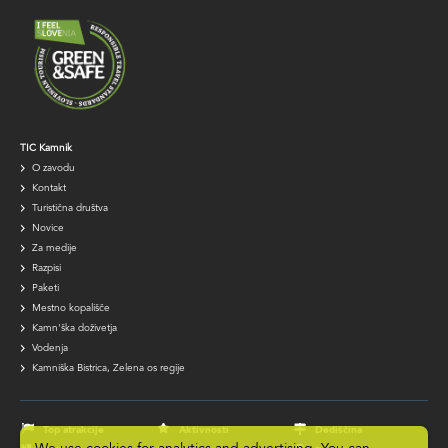
TIC
TIC Kamnik
O zavodu
navigation
Kontakt
Turistična društva
Novice
Za medije
Razpisi
Paketi
Mestno kopališče
Kamn'ška doživetja
Vodenja
Kamniška Bistrica, Zelena os regije
Footer
navigation
Top atrakcije
Aktivnosti
Dediščina