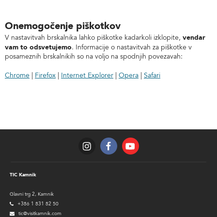
Onemogočenje piškotkov
vendar
V nastavitvah brskalnika lahko piškotke kadarkoli izklopite,
vam to odsvetujemo
. Informacije o nastavitvah za piškotke v
posameznih brskalnikih so na voljo na spodnjih povezavah:
Chrome
|
Firefox
|
Internet Explorer
|
Opera
|
Safari
TIC Kamnik
Glavni trg 2, Kamnik
+386 1 831 82 50
tic@visitkamnik.com