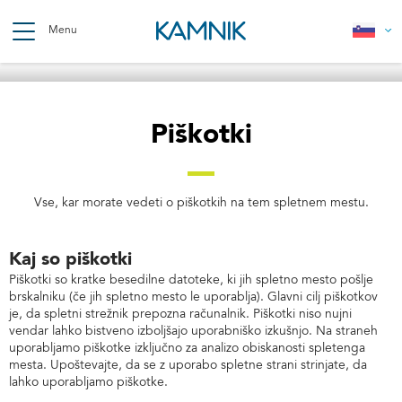
Skip
to
Menu
main
content
Breadcrumb
Piškotki
Vse, kar morate vedeti o piškotkih na tem spletnem mestu.
Kaj so piškotki
Piškotki so kratke besedilne datoteke, ki jih spletno mesto pošlje
brskalniku (če jih spletno mesto le uporablja). Glavni cilj piškotkov
je, da spletni strežnik prepozna računalnik. Piškotki niso nujni
vendar lahko bistveno izboljšajo uporabniško izkušnjo. Na straneh
uporabljamo piškotke izključno za analizo obiskanosti spletenga
mesta. Upoštevajte, da se z uporabo spletne strani strinjate, da
lahko uporabljamo piškotke.