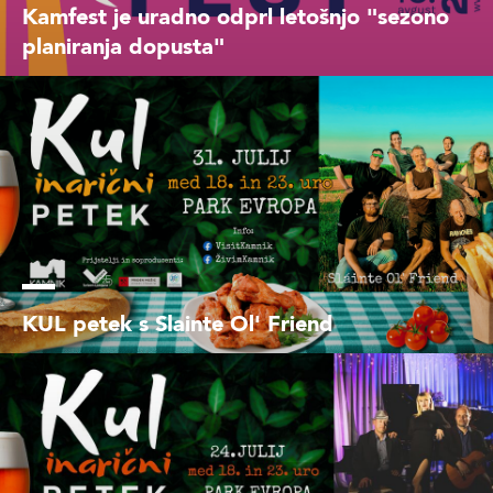
Kamfest je uradno odprl letošnjo "sezono
planiranja dopusta"
KUL petek s Slainte Ol' Friend