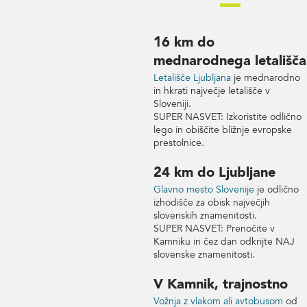
16 km do
mednarodnega letališča
Letališče Ljubljana
je mednarodno
in hkrati največje letališče v
Sloveniji.
SUPER NASVET: Izkoristite odlično
lego in obiščite bližnje evropske
prestolnice.
24 km do Ljubljane
Glavno mesto Slovenije
je odlično
izhodišče za obisk največjih
slovenskih znamenitosti.
SUPER NASVET: Prenočite v
Kamniku in čez dan odkrijte NAJ
slovenske znamenitosti.
V Kamnik, trajnostno
Vožnja z vlakom ali avtobusom
od