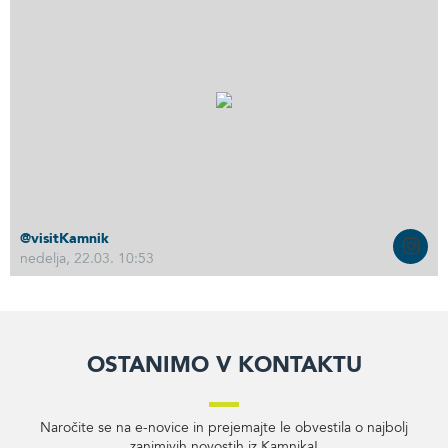
@visitKamnik
nedelja, 22.03. 10:53
Ostanimo v kontaktu
Naročite se na e-novice in prejemajte le obvestila o najbolj
zanimivih novostih iz Kamnika!