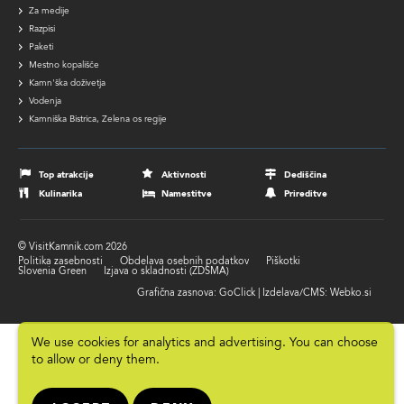
Za medije
Razpisi
Paketi
Mestno kopališče
Kamn'ška doživetja
Vodenja
Kamniška Bistrica, Zelena os regije
Footer
navigation
Top atrakcije
Aktivnosti
Dediščina
Kulinarika
Namestitve
Prireditve
© VisitKamnik.com 2026
Politika zasebnosti
Obdelava osebnih podatkov
Piškotki
Footer
Slovenia Green
Izjava o skladnosti (ZDSMA)
submenu
Grafična zasnova: GoClick | Izdelava/CMS: Webko.si
We use cookies for analytics and advertising. You can choose
to allow or deny them.