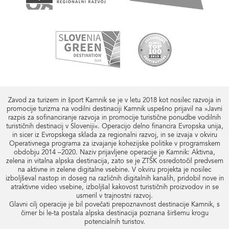
Zavod za turizem in šport Kamnik se je v letu 2018 kot nosilec razvoja in
promocije turizma na vodilni destinaciji Kamnik uspešno prijavil na »Javni
razpis za sofinanciranje razvoja in promocije turistične ponudbe vodilnih
turističnih destinacij v Sloveniji«. Operacijo delno financira Evropska unija,
in sicer iz Evropskega sklada za regionalni razvoj, in se izvaja v okviru
Operativnega programa za izvajanje kohezijske politike v programskem
obdobju 2014 –2020. Naziv prijavljene operacije je Kamnik: Aktivna,
zelena in vitalna alpska destinacija, zato se je ZTŠK osredotočil predvsem
na aktivne in zelene digitalne vsebine. V okviru projekta je nosilec
izboljševal nastop in doseg na različnih digitalnih kanalih, pridobil nove in
atraktivne video vsebine, izboljšal kakovost turističnih proizvodov in se
usmeril v trajnostni razvoj.
Glavni cilj operacije je bil povečati prepoznavnost destinacije Kamnik, s
čimer bi le-ta postala alpska destinacija poznana širšemu krogu
potencialnih turistov.