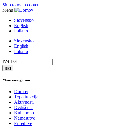
Skip to main content
Menu
Slovensko
English
Italiano
Slovensko
English
Italiano
Išči
Main navigation
Domov
Top atrakcije
Aktivnosti
Dediščina
Kulinarika
Namestitve
Prireditve