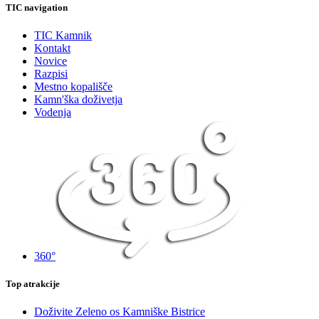
TIC navigation
TIC Kamnik
Kontakt
Novice
Razpisi
Mestno kopališče
Kamn'ška doživetja
Vodenja
360°
Top atrakcije
Doživite Zeleno os Kamniške Bistrice