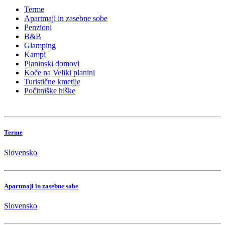
Terme
Apartmaji in zasebne sobe
Penzioni
B&B
Glamping
Kampi
Planinski domovi
Koče na Veliki planini
Turistične kmetije
Počitniške hiške
Terme
Slovensko
Apartmaji in zasebne sobe
Slovensko