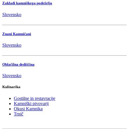
Zakladi kamniškega podeželja
Slovensko
Znani Kamničani
Slovensko
Oblačilna dediščina
Slovensko
Kulinarika
Gostilne in restavracije
Kamniški pivovarji
Okusi Kamnika
Trnič