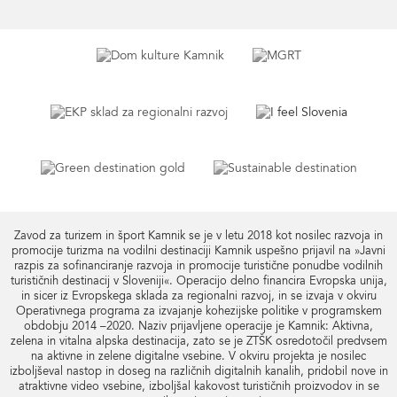
Zavod za turizem in šport Kamnik se je v letu 2018 kot nosilec razvoja in
promocije turizma na vodilni destinaciji Kamnik uspešno prijavil na »Javni
razpis za sofinanciranje razvoja in promocije turistične ponudbe vodilnih
turističnih destinacij v Sloveniji«. Operacijo delno financira Evropska unija,
in sicer iz Evropskega sklada za regionalni razvoj, in se izvaja v okviru
Operativnega programa za izvajanje kohezijske politike v programskem
obdobju 2014 –2020. Naziv prijavljene operacije je Kamnik: Aktivna,
zelena in vitalna alpska destinacija, zato se je ZTŠK osredotočil predvsem
na aktivne in zelene digitalne vsebine. V okviru projekta je nosilec
izboljševal nastop in doseg na različnih digitalnih kanalih, pridobil nove in
atraktivne video vsebine, izboljšal kakovost turističnih proizvodov in se