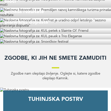
moči
Premišljen razvoj kamniškega turizma
prinaša rezultate
Kamfest je uradno odprl letošnjo "sezono
planiranja dopusta"
KUL petek s Slainte Ol' Friend
KUL petek s Trio Eleganse
Snovičkov festival
Zgodbe, ki jih ne smete zamuditi
Zgodbe nam olepšajo življenje. Oglejte si, katere zgodbe
olepšajo Kamnik.
Legenda o kamniški Veroniki
Dolina Kamniške Bistrice
Kloštrska kremšnita
Preskarjev muzej
Tuhinjska postrv
Velika planina
Motniški polž