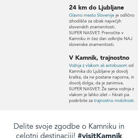
24 km do Ljubljane
Glavno mesto Slovenije
je odlično
izhodišče za obisk največjih
slovenskih znamenitosti.
SUPER NASVET: Prenočite v
Kamniku in čez dan odkrijte NAJ
slovenske znamenitosti.
V Kamnik, trajnostno
Vožnja z vlakom ali avtobusom
od
Kamnika do Ljubljane je dovolj
kratka, da ne postane naporna, in
dovolj dolga, da je zanimiva.
SUPER NASVET: Že sama vožnja z
vlakom je lahko izlet – hkrati pa
poskrbite za
trajnostno mobilnost
.
Delite svoje zgodbe o Kamniku in
#visitKamnik
celotni destinaciji!