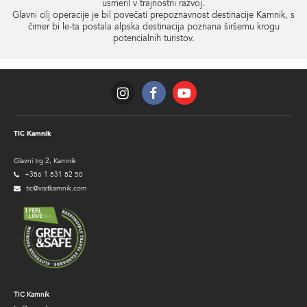
usmeril v trajnostni razvoj.
Glavni cilj operacije je bil povečati prepoznavnost destinacije Kamnik, s
čimer bi le-ta postala alpska destinacija poznana širšemu krogu
potencialnih turistov.
TIC Kamnik
Glavni trg 2, Kamnik
+386 1 831 82 50
tic@visitkamnik.com
TIC
TIC Kamnik