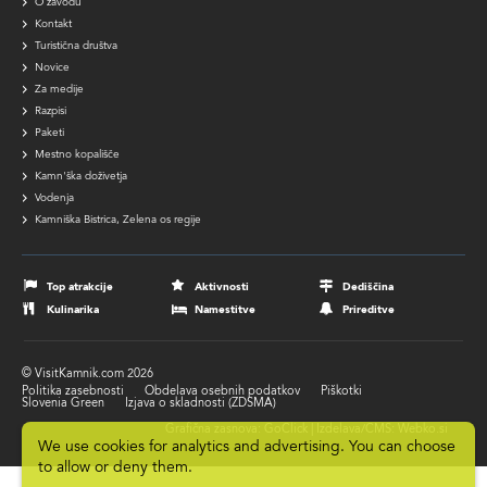
O zavodu
navigation
Kontakt
Turistična društva
Novice
Za medije
Razpisi
Paketi
Mestno kopališče
Kamn'ška doživetja
Vodenja
Kamniška Bistrica, Zelena os regije
Footer
navigation
Top atrakcije
Aktivnosti
Dediščina
Kulinarika
Namestitve
Prireditve
© VisitKamnik.com 2026
Politika zasebnosti
Obdelava osebnih podatkov
Piškotki
Footer
Slovenia Green
Izjava o skladnosti (ZDSMA)
submenu
Grafična zasnova: GoClick | Izdelava/CMS: Webko.si
We use cookies for analytics and advertising. You can choose
to allow or deny them.