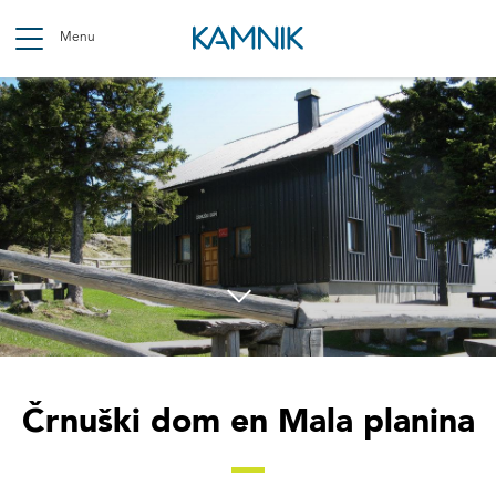
Skip
to
Menu
main
content
Breadcrumb
Črnuški dom en Mala planina